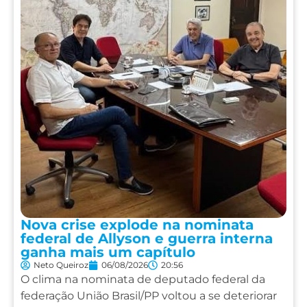
Nova crise explode na nominata
federal de Allyson e guerra interna
ganha mais um capítulo
Neto Queiroz
06/08/2026
20:56
O clima na nominata de deputado federal da
federação União Brasil/PP voltou a se deteriorar