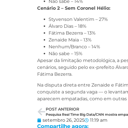
Não sabe – 14%
Cenário 2 – Sem Coronel Hélio:
Styvenson Valentim – 27%
Álvaro Dias – 18%
Fátima Bezerra – 13%
Zenaide Maia – 13%
Nenhum/Branco – 14%
Não sabe – 15%
Apesar da limitação metodológica, a p
cenários, seguido pelo ex-prefeito Álva
Fátima Bezerra.
Na disputa direta entre Zenaide e Fáti
conquiste a segunda vaga — o levantam
aparecem empatadas, como em outras p
POST ANTERIOR
setembro 26, 2025
11:19 am
Compartilhe agora: