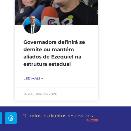
Governadora definirá se
demite ou mantém
aliados de Ezequiel na
estrutura estadual
LER MAIS +
16 de julho de 2026
® Todos os direitos reservados.