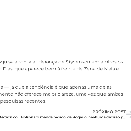
esquisa aponta a liderança de Styvenson em ambos os
ro Dias, que aparece bem à frente de Zenaide Maia e
ma — já que a tendência é que apenas uma delas
ento não oferece maior clareza, uma vez que ambas
esquisas recentes.
PRÓXIMO POST
Pesquisa Real Time Big Data/CNN mostra empate técnico entre Allyson e Rogério no RN
Bolsonaro manda recado via Rogério: nenhuma decisão política antes da votação da anistia