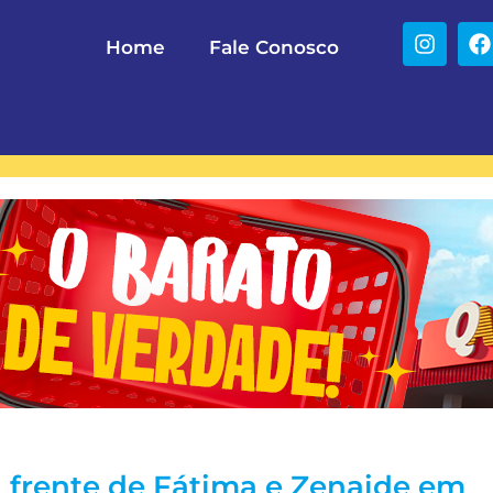
Home
Fale Conosco
à frente de Fátima e Zenaide em