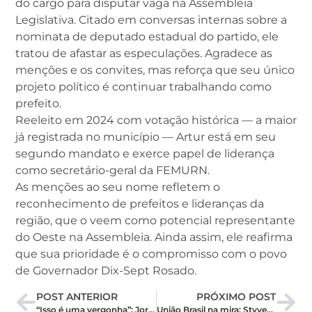
do cargo para disputar vaga na Assembleia
Legislativa. Citado em conversas internas sobre a
nominata de deputado estadual do partido, ele
tratou de afastar as especulações. Agradece as
menções e os convites, mas reforça que seu único
projeto político é continuar trabalhando como
prefeito.
Reeleito em 2024 com votação histórica — a maior
já registrada no município — Artur está em seu
segundo mandato e exerce papel de liderança
como secretário-geral da FEMURN.
As menções ao seu nome refletem o
reconhecimento de prefeitos e lideranças da
região, que o veem como potencial representante
do Oeste na Assembleia. Ainda assim, ele reafirma
que sua prioridade é o compromisso com o povo
de Governador Dix-Sept Rosado.
POST ANTERIOR
PRÓXIMO POST
“Isso é uma vergonha”: Jorge do Rosário sobe o tom e mira em Allyson
União Brasil na mira: Styvenson Valentim pode deixar o PSDB e agitar cenário político do RN