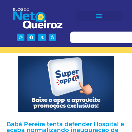
Babá Pereira tenta defender Hospital e
acaba normalizando inauguração de