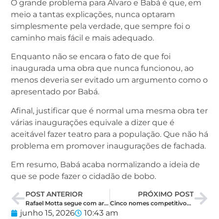
O grande problema para Álvaro e Babá é que, em
meio a tantas explicações, nunca optaram
simplesmente pela verdade, que sempre foi o
caminho mais fácil e mais adequado.
Enquanto não se encara o fato de que foi
inaugurada uma obra que nunca funcionou, ao
menos deveria ser evitado um argumento como o
apresentado por Babá.
Afinal, justificar que é normal uma mesma obra ter
várias inaugurações equivale a dizer que é
aceitável fazer teatro para a população. Que não há
problema em promover inaugurações de fachada.
Em resumo, Babá acaba normalizando a ideia de
que se pode fazer o cidadão de bobo.
POST ANTERIOR
PRÓXIMO POST
Rafael Motta segue com articulação política e recebe reforços no Vale e na Costa Branca
Cinco nomes competitivos, duas vagas: a corrida ao Senado promete superar a disputa pelo Governo
junho 15, 2026
10:43 am