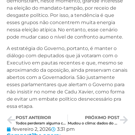
demonstram, neste momento, grande interesse
na eleição do mandato-tampão, por receio de
desgaste político. Por isso, a tendência é que
esses grupos não concentrem muita energia
nessa eleição atípica. No entanto, esse cenário
pode mudar caso o nível de confronto aumente.
A estratégia do Governo, portanto, é manter o
diálogo com deputados que já votaram com o
Executivo em pautas recentes e que, mesmo se
aproximando da oposição, ainda preservam canais
abertos com a Governadoria. São justamente
esses parlamentares que alertam o Governo para
não insistir no nome de Cadu Xavier, como forma
de evitar um embate político desnecessário pra
essa etapa.
POST ANTERIOR
PRÓXIMO POST
Todos perderam alguma coisa. Os efeitos do tsunami de duas semanas na política no RN
Mudou o clima: dados do Governo reduzem tom alarmista sobre finanças estaduais
fevereiro 2, 2026
3:31 pm