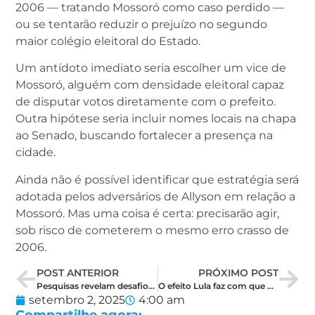
2006 — tratando Mossoró como caso perdido —
ou se tentarão reduzir o prejuízo no segundo
maior colégio eleitoral do Estado.
Um antídoto imediato seria escolher um vice de
Mossoró, alguém com densidade eleitoral capaz
de disputar votos diretamente com o prefeito.
Outra hipótese seria incluir nomes locais na chapa
ao Senado, buscando fortalecer a presença na
cidade.
Ainda não é possível identificar que estratégia será
adotada pelos adversários de Allyson em relação a
Mossoró. Mas uma coisa é certa: precisarão agir,
sob risco de cometerem o mesmo erro crasso de
2006.
POST ANTERIOR
PRÓXIMO POST
Pesquisas revelam desafios de Allyson Bezerra para ampliar base eleitoral em 2026
O efeito Lula faz com que Fátima acredite que Cadu Xavier chegará ao segundo turno
setembro 2, 2025
4:00 am