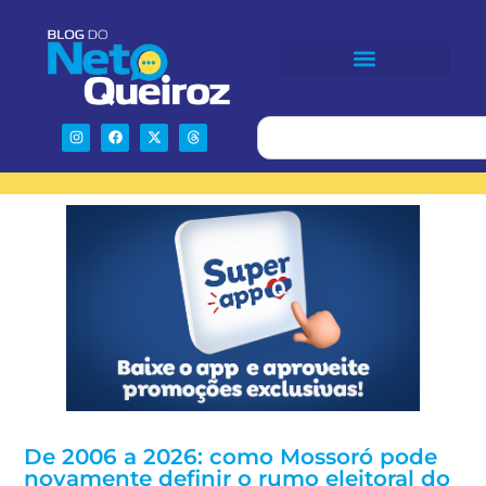
De 2006 a 2026: como Mossoró pode
novamente definir o rumo eleitoral do