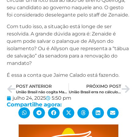
circular uma foto sua ao lado de Breno Queiroga,
seu candidato ao governo naquele ano. O gesto
foi considerado deselegante pelo staff de Zenaide.
Com tudo isso, a situação está longe de ser
resolvida. A grande dúvida agora é: Zenaide é
quem pode salvar o palanque de Allyson do
isolamento? Ou é Allyson que representa a “tábua
de salvação” da senadora para a renovação do
mandato?
É essa a conta que Jaime Calado está fazendo.
POST ANTERIOR
PRÓXIMO POST
União Brasil não cogita Marianna como vice de Allyson, mas tem proposta alternativa para impedir gol de placa do governismo
União Brasil erra no cálculo e Jaime Calado reage: Zenaide é peça cobiçada, não coadjuvante
julho 24, 2025
5:50 pm
Compartilhe agora: