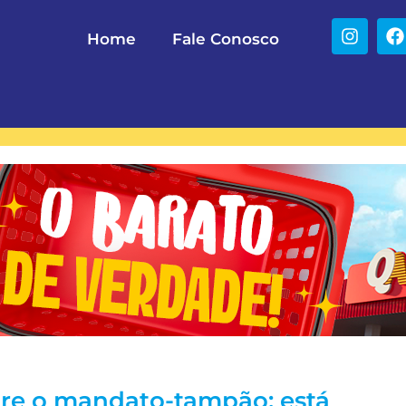
Home
Fale Conosco
bre o mandato-tampão: está