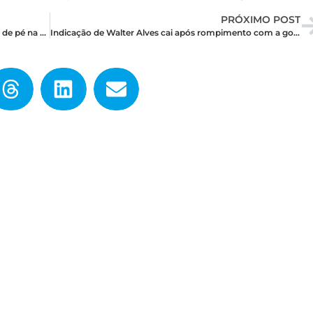
PRÓXIMO POST
A fala de Ezequiel Ferreira merecia ser aplaudida de pé na Assembleia. Ele deu uma aula.
Indicação de Walter Alves cai após rompimento com a governadora e ida para a oposição