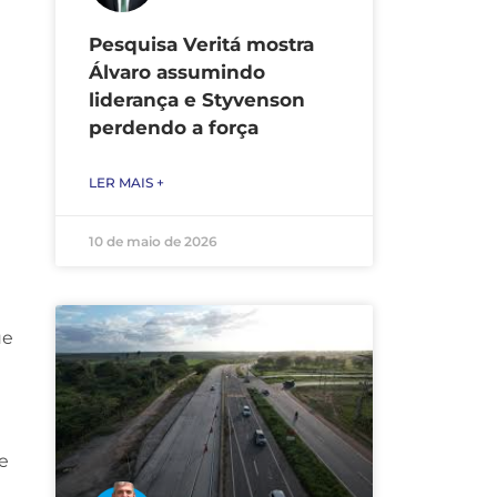
Pesquisa Veritá mostra
Álvaro assumindo
liderança e Styvenson
perdendo a força
LER MAIS +
10 de maio de 2026
ue
e