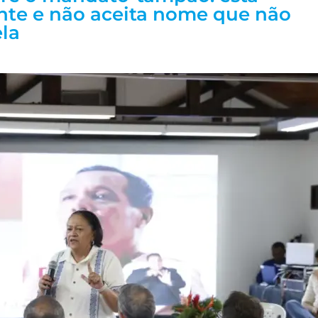
te e não aceita nome que não
la