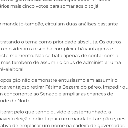
rios mais cinco votos para somar aos oito já
do mandato-tampão, circulam duas análises bastante
 tratando o tema como prioridade absoluta. Os outros
do consideram a escolha complexa: há vantagens e
ste momento. Não se trata apenas de contar com a
a, mas também de assumir o ônus de administrar uma
-eleitoral.
a oposição não demonstre entusiasmo em assumir o
te vantajoso retirar Fátima Bezerra do páreo. Impedir q
 um concorrente ao Senado e ampliar as chances de
ande do Norte.
reiterar: pelo que tenho ouvido e testemunhado, a
haverá eleição indireta para um mandato-tampão e, nest
tativa de emplacar um nome na cadeira de governador.