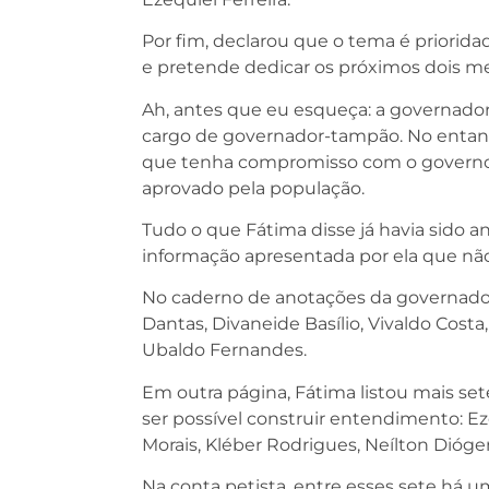
Por fim, declarou que o tema é priorid
e pretende dedicar os próximos dois me
Ah, antes que eu esqueça: a governador
cargo de governador-tampão. No entant
que tenha compromisso com o governo e
aprovado pela população.
Tudo o que Fátima disse já havia sido a
informação apresentada por ela que não
No caderno de anotações da governadora, 
Dantas, Divaneide Basílio, Vivaldo Costa
Ubaldo Fernandes.
Em outra página, Fátima listou mais s
ser possível construir entendimento: Ez
Morais, Kléber Rodrigues, Neílton Dióge
Na conta petista, entre esses sete há