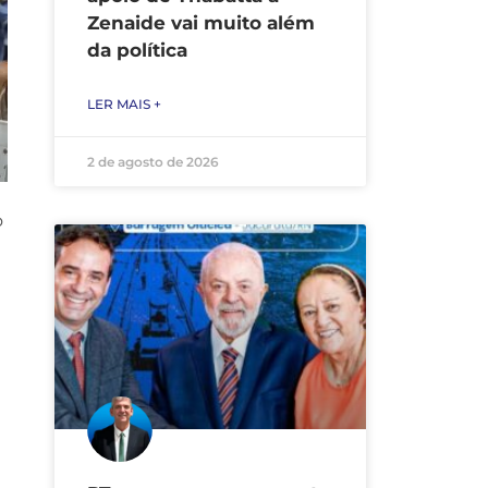
Zenaide vai muito além
da política
LER MAIS +
2 de agosto de 2026
o