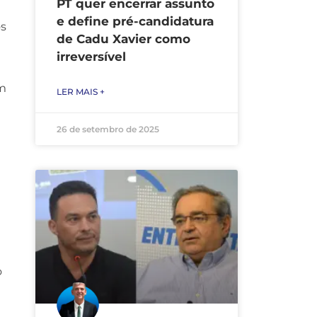
PT quer encerrar assunto
e define pré-candidatura
os
de Cadu Xavier como
irreversível
ém
LER MAIS +
26 de setembro de 2025
o