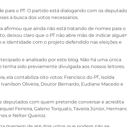
ade para o PT. O partido está dialogando com os deputad
ses à busca dos votos necessários.
a afirmou que ainda não está tratando de nomes para o
o, deixou claro que o PT não abre mão de indicar algu
 identidade com o projeto defendido nas eleições e
ntecipado e analisado por este blog. Não há uma única
 tenha sido previamente divulgada aos nossos leitores.
ela contabiliza oito votos: Francisco do PT, Isolda
, Ivanilson Oliveira, Doutor Bernardo, Eudiane Macedo e
ete deputados com quem pretende conversar e acredita
equiel Ferreira, Galeno Torquato, Taveira Júnior, Herman
nes e Nélter Queiroz.
 uma margem de até dois votos que podem não se