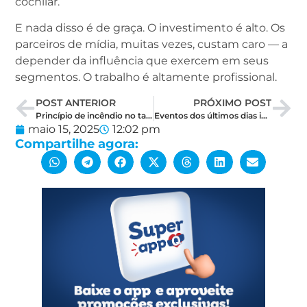
cochilar.
E nada disso é de graça. O investimento é alto. Os
parceiros de mídia, muitas vezes, custam caro — a
depender da influência que exercem em seus
segmentos. O trabalho é altamente profissional.
POST ANTERIOR
PRÓXIMO POST
Princípio de incêndio no tabuleiro político do RN: Governo reage à jogada de Jaime Calado
Eventos dos últimos dias indicam a separação política entre Allyson Bezerra e Zenaide Maia
maio 15, 2025
12:02 pm
Compartilhe agora: