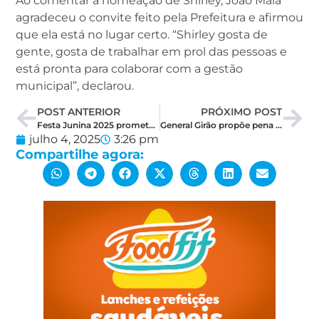
Ao comentar a nomeação de Shirley, João Maia
agradeceu o convite feito pela Prefeitura e afirmou
que ela está no lugar certo. “Shirley gosta de
gente, gosta de trabalhar em prol das pessoas e
está pronta para colaborar com a gestão
municipal”, declarou.
POST ANTERIOR
PRÓXIMO POST
Festa Junina 2025 promete recorde de público em Governador Dix-Sept.
General Girão propõe pena mais dura para fraudes contra idosos
julho 4, 2025
3:26 pm
Compartilhe agora: