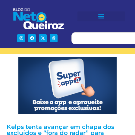
Kelps tenta avançar em chapa dos
excluídos e “fora do radar” para