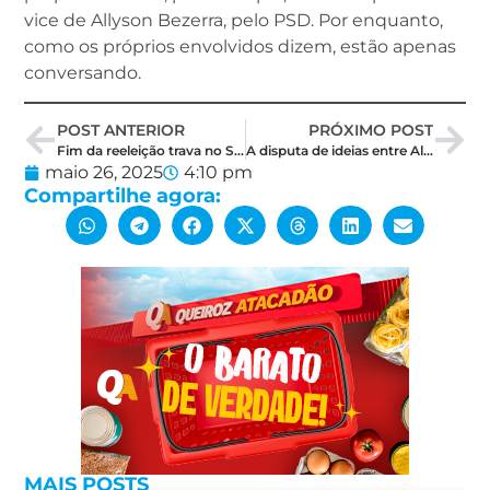
vice de Allyson Bezerra, pelo PSD. Por enquanto,
como os próprios envolvidos dizem, estão apenas
conversando.
POST ANTERIOR
PRÓXIMO POST
Fim da reeleição trava no Senado por impasse sobre mandatos e eleições unificadas
A disputa de ideias entre Allyson, Rogério e Cadu. O confronto é necessário pelo futuro do Rio Grande do Norte
maio 26, 2025
4:10 pm
Compartilhe agora:
MAIS POSTS