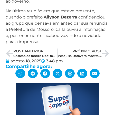
ao governo.
Na última reunião em que esteve presente,
quando o prefeito
Allyson Bezerra
confidenciou
ao grupo que pensava em antecipar sua renúncia
à Prefeitura de Mossoró, Carla ouviu a informação
e, posteriormente, acabou vazando a novidade
para a imprensa.
POST ANTERIOR
PRÓXIMO POST
Casarão da família Néo: família repudia forma unilateral de desapropriação do imóvel
Pesquisa Datavero mostra Garibaldi empatado com Rogério e Allyson na liderança
agosto 18, 2025
3:48 pm
Compartilhe agora: