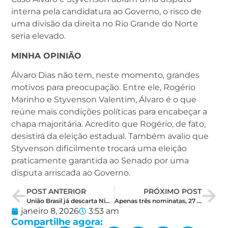
interna pela candidatura ao Governo, o risco de
uma divisão da direita no Rio Grande do Norte
seria elevado.
MINHA OPINIÃO
Álvaro Dias não tem, neste momento, grandes
motivos para preocupação. Entre ele, Rogério
Marinho e Styvenson Valentim, Álvaro é o que
reúne mais condições políticas para encabeçar a
chapa majoritária. Acredito que Rogério, de fato,
desistirá da eleição estadual. Também avalio que
Styvenson dificilmente trocará uma eleição
praticamente garantida ao Senado por uma
disputa arriscada ao Governo.
POST ANTERIOR
PRÓXIMO POST
União Brasil já descarta Nina Souza e PL trata vereadora como integrante na nominata
Apenas três nominatas, 27 nomes e oito vagas: o novo desenho da eleição de deputado federal no RN
janeiro 8, 2026
3:53 am
Compartilhe agora: