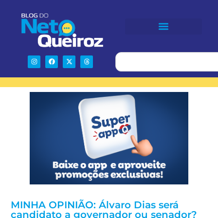
MINHA OPINIÃO: Álvaro Dias será
candidato a governador ou senador?