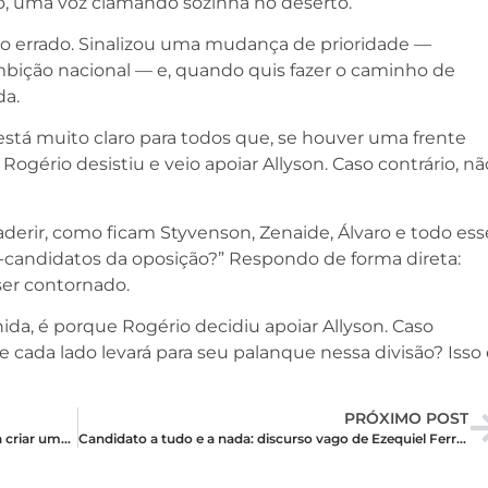
do, uma voz clamando sozinha no deserto.
o errado. Sinalizou uma mudança de prioridade —
bição nacional — e, quando quis fazer o caminho de
da.
 está muito claro para todos que, se houver uma frente
Rogério desistiu e veio apoiar Allyson. Caso contrário, nã
derir, como ficam Styvenson, Zenaide, Álvaro e todo ess
-candidatos da oposição?” Respondo de forma direta:
ser contornado.
a, é porque Rogério decidiu apoiar Allyson. Caso
e cada lado levará para seu palanque nessa divisão? Isso
PRÓXIMO POST
Cadu Xavier tenta esconder Allyson Bezerra para criar uma polarização que ignore a realidade das pesquisas
Candidato a tudo e a nada: discurso vago de Ezequiel Ferreira sobre 2026