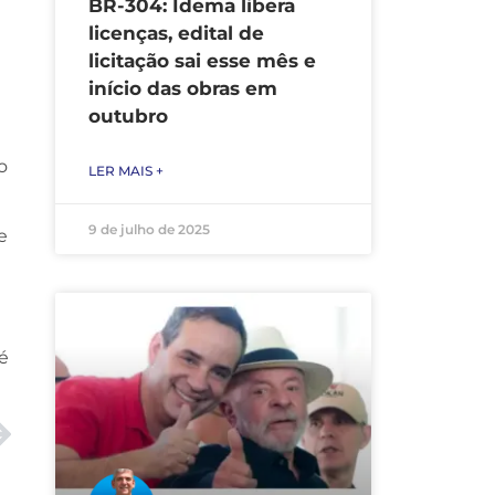
BR-304: Idema libera
licenças, edital de
licitação sai esse mês e
início das obras em
outubro
o
LER MAIS +
9 de julho de 2025
e
 é