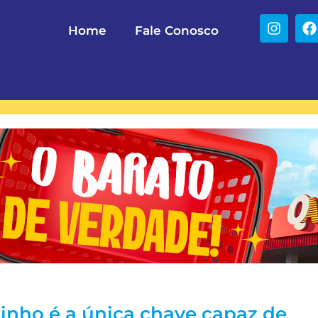
Home
Fale Conosco
inho é a única chave capaz de