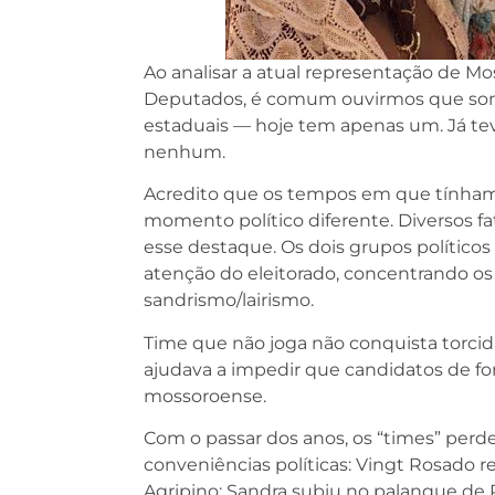
Ao analisar a atual representação de Mo
Deputados, é comum ouvirmos que somos
estaduais — hoje tem apenas um. Já te
nenhum.
Acredito que os tempos em que tínhamo
momento político diferente. Diversos f
esse destaque. Os dois grupos polític
atenção do eleitorado, concentrando os 
sandrismo/lairismo.
Time que não joga não conquista torcid
ajudava a impedir que candidatos de for
mossoroense.
Com o passar dos anos, os “times” perd
conveniências políticas: Vingt Rosado r
Agripino; Sandra subiu no palanque de R