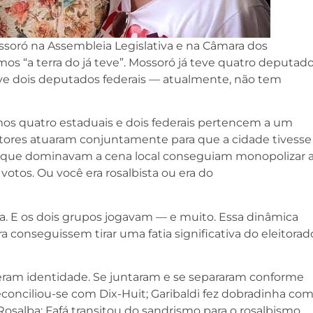
ssoró na Assembleia Legislativa e na Câmara dos
 “a terra do já teve”. Mossoró já teve quatro deputad
ve dois deputados federais — atualmente, não tem
s quatro estaduais e dois federais pertencem a um
atores atuaram conjuntamente para que a cidade tivesse
os que dominavam a cena local conseguiam monopolizar 
votos. Ou você era rosalbista ou era do
a. E os dois grupos jogavam — e muito. Essa dinâmica
a conseguissem tirar uma fatia significativa do eleitorad
eram identidade. Se juntaram e se separaram conforme
econciliou-se com Dix-Huit; Garibaldi fez dobradinha co
osalba; Fafá transitou do sandrismo para o rosalbismo.