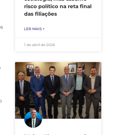
risco político na reta final
das filiações
os
LER MAIS +
1 de abril de 2026
a
o
m