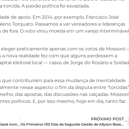
torcida. A paixão política foi esvaziada.
ade de apoio. Em 2014, por exemplo, Francisco José
aleno Torquato. Passamos a ver vereadores e lideranças
s de fora. O voto virou moeda em um varejo interminável
e eleger praticamente apenas com os votos de Mossoró 
as a nova realidade fez com que alguns perdessem a
ital eleitoral local — casos de Jorge do Rosário e Solda
es que contribuíram para essa mudança de mentalidade
ialmente nesse aspecto: o fim da disputa entre “torcidas”
ermelho, das apostas, das discussões nas calçadas. Mossor
s políticos. E, por isso mesmo, hoje em dia, tanto faz
PRÓXIMO POST
PSD inicia conversas internas sobre 2026 e priorizará nominata estadual
Os Primeiros 100 Dias da Segunda Gestão de Allyson Bezerra