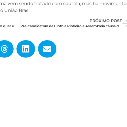
tema vem sendo tratado com cautela, mas há movimento
 União Brasil.
PRÓXIMO POST
Nogueirão: Prefeitura lança nova licitação e agora quer um estádio e um centro administrativo no pacote
Pré-candidatura de Cinthia Pinheiro a Assembleia causa desgaste entre aliados de Allyson