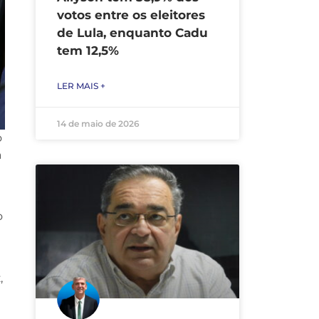
votos entre os eleitores
de Lula, enquanto Cadu
tem 12,5%
LER MAIS +
14 de maio de 2026
o
a
o
,