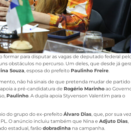
o formar para disputar as vagas de deputado federal pel
uns obstáculos no percurso. Um deles, que desde já ger
ina Souza
, esposa do prefeito
Paulinho Freire
.
 momento, não há sinais de que pretenda mudar de partido
 apoia a pré-candidatura de
Rogério Marinho
ao Govern
so,
Paulinho
. A dupla apoia Styvenson Valentim para o
io do grupo do ex-prefeito
Álvaro Dias
, que, por sua vez
o PL. O anúncio incluiu também que Nina e
Adjuto Dias
,
ado estadual, farão
dobradinha
na campanha.