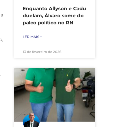
Enquanto Allyson e Cadu
ma
duelam, Álvaro some do
s
palco político no RN
LER MAIS +
o,
13 de fevereiro de 2026
s