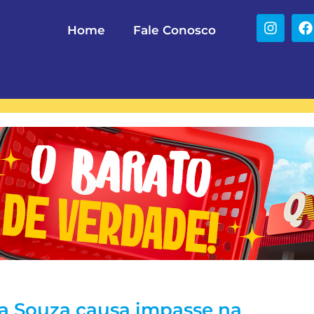
Home
Fale Conosco
a Souza causa impasse na