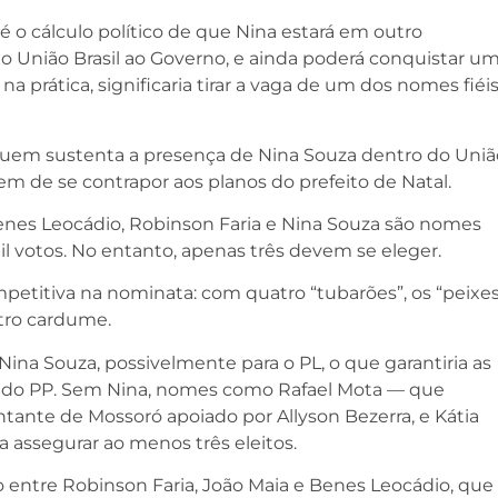
 o cálculo político de que Nina estará em outro
do União Brasil ao Governo, e ainda poderá conquistar u
a prática, significaria tirar a vaga de um dos nomes fiéi
uem sustenta a presença de Nina Souza dentro do Uniã
m de se contrapor aos planos do prefeito de Natal.
Benes Leocádio, Robinson Faria e Nina Souza são nomes
il votos. No entanto, apenas três devem se eleger.
petitiva na nominata: com quatro “tubarões”, os “peixe
tro cardume.
 Nina Souza, possivelmente para o PL, o que garantiria as
 e do PP. Sem Nina, nomes como Rafael Mota — que
entante de Mossoró apoiado por Allyson Bezerra, e Kátia
a assegurar ao menos três eleitos.
 entre Robinson Faria, João Maia e Benes Leocádio, que