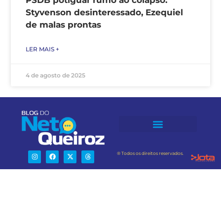
PSDB potiguar rumo ao colapso:
Styvenson desinteressado, Ezequiel
de malas prontas
LER MAIS +
4 de agosto de 2025
® Todos os direitos reservados.