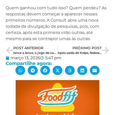
Quem ganhou com tudo isso? Quem perdeu? As
respostas devem começar a aparecer nesses
primeiros números. A Consult abre uma nova
rodada de divulgação de pesquisas, pois, com
certeza, após esta primeira virão outras, até
mesmo para se contrapor umas às outras.
POST ANTERIOR
PRÓXIMO POST
lance a lance, o jogo de xadrez de alto nível que está sendo disputado entre Ezequiel e Kléber Rodrigues
Após saída de Kelps, federação articula novos nomes em Mossoró, Natal e Parnamirim
março 13, 2026
5:47 pm
Compartilhe agora: