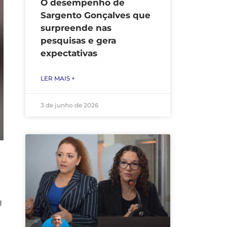
O desempenho de
Sargento Gonçalves que
surpreende nas
pesquisas e gera
expectativas
LER MAIS +
3 de junho de 2026
g