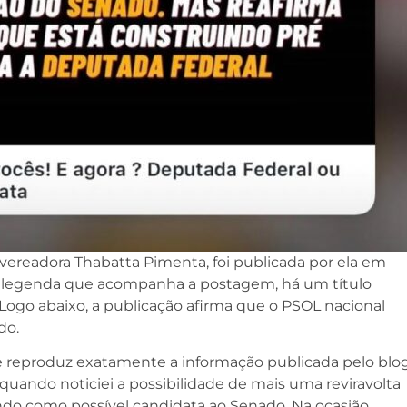
 vereadora Thabatta Pimenta, foi publicada por ela em
 Na legenda que acompanha a postagem, há um título
 Logo abaixo, a publicação afirma que o PSOL nacional
do.
te reproduz exatamente a informação publicada pelo blo
ando noticiei a possibilidade de mais uma reviravolta
indo como possível candidata ao Senado. Na ocasião,