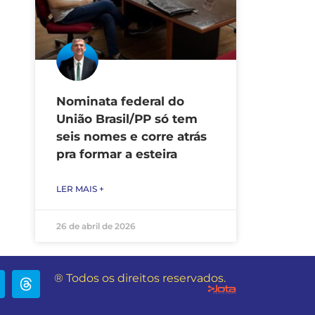
Nominata federal do
União Brasil/PP só tem
seis nomes e corre atrás
pra formar a esteira
LER MAIS +
26 de abril de 2026
® Todos os direitos reservados.