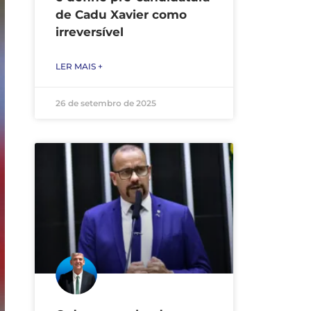
de Cadu Xavier como
irreversível
LER MAIS +
26 de setembro de 2025