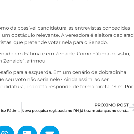
no da possível candidatura, as entrevistas concedidas
m obstáculo relevante. A vereadora é eleitora declarad
istas, que pretende votar nela para o Senado.
Senado em Fátima e em Zenaide. Como Fátima desistiu,
 Zenaide”, afirmou.
safio para a esquerda. Em um cenário de dobradinha
e seu voto não seria nele? Ainda assim, ao ser
ndidatura, Thabatta responde de forma direta: “Sim. Por
PRÓXIMO POST
Por dentro da decisão: o verdadeiro motivo que fez Fátima recuar do Senado
Nova pesquisa registrada no RN já traz mudanças no cenário para o Senado