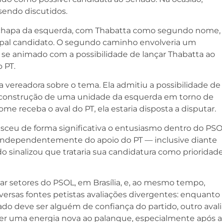
endo discutidos.
 chapa da esquerda, com Thabatta como segundo nome,
cipal candidato. O segundo caminho envolveria um
se animado com a possibilidade de lançar Thabatta ao
 PT.
a vereadora sobre o tema. Ela admitiu a possibilidade de
e construção de uma unidade da esquerda em torno de
e receba o aval do PT, ela estaria disposta a disputar.
sceu de forma significativa o entusiasmo dentro do PS
, independentemente do apoio do PT — inclusive diante
o sinalizou que trataria sua candidatura como prioridad
r setores do PSOL, em Brasília, e, ao mesmo tempo,
iversas fontes petistas avaliações divergentes: enquanto
 deve ser alguém de confiança do partido, outro avali
zer uma energia nova ao palanque, especialmente após a