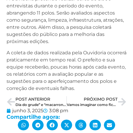
entrevistas durante o período do evento,
abrangendo 11 polos. Serão avaliados aspectos
como segurança, limpeza, infraestrutura, atrações,
entre outros. Além disso, a pesquisa coletará
sugestões do público para a melhoria das
próximas edições.
A coleta de dados realizada pela Ouvidoria ocorrerá
praticamente em tempo real. O prefeito e sua
equipe receberão, poucas horas após cada evento,
os relatórios com a avaliação popular e as
sugestões para o aperfeiçoamento dos polos e
correção de eventuais falhas.
POST ANTERIOR
PRÓXIMO POST
Dia do grude” e “macarronada”: Styvenson abre novo embate com deputados do RN
Vamos imaginar como ficariam as três principais chapas – completas – para a disputa de 2026 no RN
junho 3, 2025
3:08 pm
Compartilhe agora: