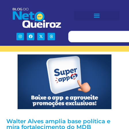
Walter Alves amplia base política e
mira fortalecimento do MDB