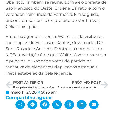
Obelisco. Também se reuniu com a ex-prefeita de
São Francisco do Oeste, Gildene Barreto, e com o
vereador Raimundo da Farmácia. Em seguida,
encontrou-se com o ex-prefeito de Venha-Ver,
Célio Pinicapau.
Em uma agenda intensa, Walter ainda visitou os
municípios de Francisco Dantas, Governador Dix-
Sept Rosado e Angicos. Dentro da nominata do
MDB, a avaliação é de que Walter Alves deverá ser
o principal puxador de votos do partido na
tentativa de eleger três deputados estaduais,
meta estabelecida pela legenda.
POST ANTERIOR
PRÓXIMO POST
Pesquisa Veritá mostra Álvaro assumindo liderança e Styvenson perdendo a força
Apoios sucessivos em várias cidades fortalecem nome de Dr. Bernardo
maio 11, 2026
9:46 am
Compartilhe agora: