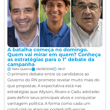
A batalha começa no domingo.
Quem vai mirar em quem? Conheça
as estratégias para o 1º debate da
campanha
Neto Queiroz
06/08/2026
08:21
O primeiro debate entre os candidatos ao
Governo do RN promete revelar muito mais do
que propostas. A expectativa está nas
estratégias que Allyson, Álvaro e Cadu adotarão
para definir seus principais alvos e conquistar
vantagem política. A forma como cada um
conduzirá os ataques poderá influenciar