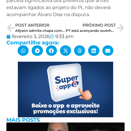
parcela significativa dos prefeitos que antes
estavam ligados ao projeto do PL não deverá
acompanhar Álvaro Dias na disputa.
POST ANTERIOR
PRÓXIMO POST
Allyson admite chapa com apenas um nome ao Senado para fortalecer Zenaide
PT está avançando sozinho na articulação do mandato-tampão no RN
fevereiro 3, 2026
9:33 pm
Compartilhe agora:
MAIS POSTS