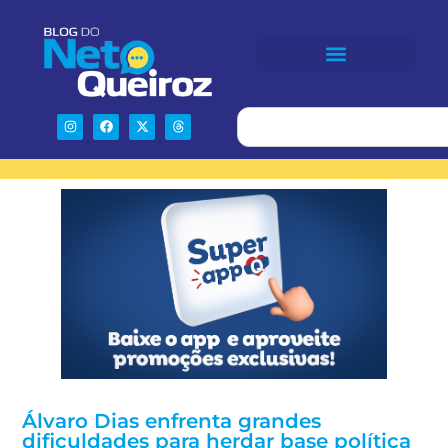
Álvaro Dias enfrenta grandes
dificuldades para herdar base política