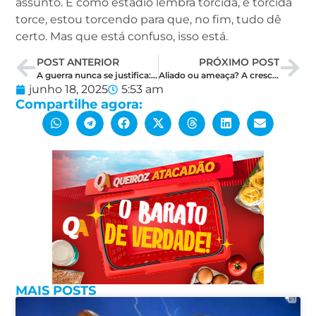
assunto. E como estádio lembra torcida, e torcida
torce, estou torcendo para que, no fim, tudo dê
certo. Mas que está confuso, isso está.
POST ANTERIOR
PRÓXIMO POST
A guerra nunca se justifica: os perigos de um mundo de insensatez e às portas do caos
Aliado ou ameaça? A crescente desconfiança de Bolsonaro sobre Tarcísio e quem está por trás
junho 18, 2025
5:53 am
Compartilhe agora:
MAIS POSTS