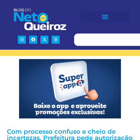
Com processo confuso e cheio de
incertezas, Prefeitura pede autorização