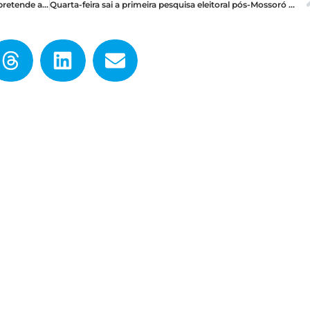
2026 promete. Em Caicó, o prefeito, Dr. Tadeu, pretende apoiar um nome em cada palanque
Quarta-feira sai a primeira pesquisa eleitoral pós-Mossoró Cidade Junina