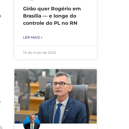
Girão quer Rogério em
a
Brasília — e longe do
controle do PL no RN
LER MAIS +
19 de maio de 2025
a