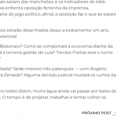
tais saíram das manchetes, e os indicadores do Ideb
ra enfrenta oposição ferrenha da imprensa,
te do jogo político, afinal, a oposição faz o que se esper
rios estarão desenhados daqui a exatamente um ano,
leitoral.
 Bolsonaro? Como se comportará a economia diante da
 a terceira gestão de Lula? Tarcísio Freitas será o nome
?
valiada? Serão mesmo três palanques — com Rogério,
rá Zenaide? Alguma decisão judicial mudará os rumos da
o todos dizem, muita água ainda vai passar por baixo d
. O tempo é de projetar, trabalhar e tentar colher os
PRÓXIMO POST