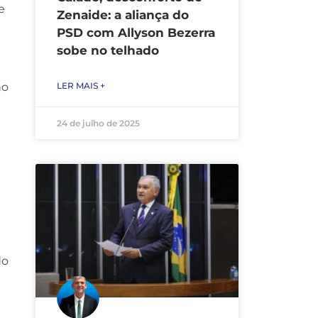
e
Zenaide: a aliança do
PSD com Allyson Bezerra
sobe no telhado
LER MAIS +
no
24 de julho de 2025
do