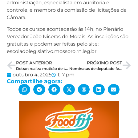
administração, especialista em auditoria e
controle, e membro da comissão de licitações da
Câmara.
Todos os cursos acontecerão às 14h, no Plenário
Vereador João Niceras de Morais. As inscrições são
gratuitas e podem ser feitas pelo site:
escoladolegislativo.mossoro.rn.leg.br
POST ANTERIOR
PRÓXIMO POST
Detran realiza mutirão de testes práticos em Mossoró e aplica exames itinerantes em mais 32 cidades
Nominatas de deputado federal no RN precisarão de quase 244 mil votos para garantir vaga
outubro 4, 2025
1:17 pm
Compartilhe agora: