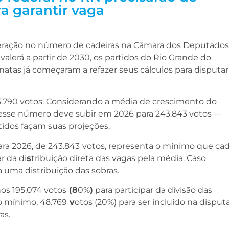
a garantir vaga
teração no número de cadeiras na Câmara dos Deputados
 valerá a partir de 2030, os partidos do Rio Grande do
tas já começaram a refazer seus cálculos para disputar
33.790 votos. Considerando a média de crescimento do
 esse número deve subir em 2026 para 243.843 votos —
tidos façam suas projeções.
ara 2026, de 243.843
votos, representa o mínimo que ca
r da di
s
tribuição direta das vagas pela média. Caso
 uma distribuição das sobras.
os 195.074 votos
(8
0%
)
para participar da divisão das
no mínimo, 48.769
v
otos (20%) para ser incluído na disput
as.