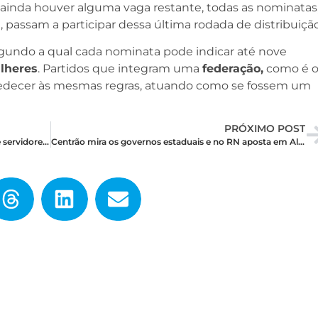
ainda houver alguma vaga restante, todas as nominatas
assam a participar dessa última rodada de distribuição
undo a qual cada nominata pode indicar até nove
lheres
. Partidos que integram uma
federação,
como é 
bedecer às mesmas regras, atuando como se fossem um
PRÓXIMO POST
Escola do Legislativo promoverá qualificação de servidores com foco em administração pública
Centrão mira os governos estaduais e no RN aposta em Allyson Bezerra