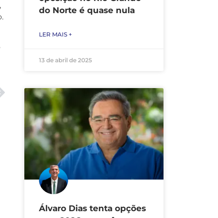
,
do Norte é quase nula
.
LER MAIS +
o
13 de abril de 2025
Álvaro Dias tenta opções