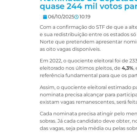
quase 244 mil votos par
06/10/2025
10:19
Com a confirmação do STF de que a al
e sua redistribuição entre os estados só
Norte que pretendem apresentar nomina
as oito vagas disponíveis.
Em 2022, o quociente eleitoral foi de 2
eleitorado nos últimos pleitos, de
4,3%
,
referência fundamental para que os par
Assim, o quociente eleitoral estimado p
nominata precisa alcançar para participa
existam vagas remanescentes, será feita
Cada nominata precisa atingir pelo men
sobras. Já cada candidato deve obter, 
das vagas, seja pela média ou pelas sobr