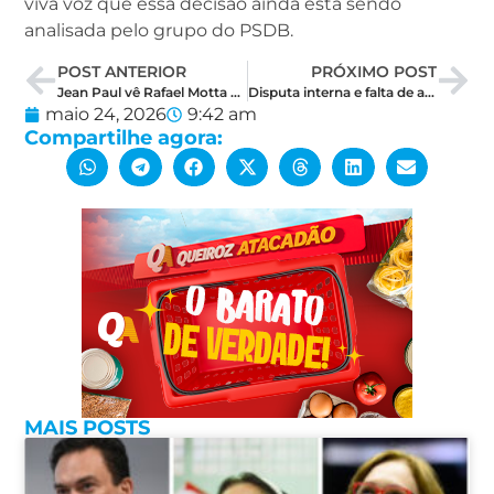
viva voz que essa decisão ainda está sendo
analisada pelo grupo do PSDB.
POST ANTERIOR
PRÓXIMO POST
Jean Paul vê Rafael Motta como nome mais competitivo da esquerda ao Senado
Disputa interna e falta de articulação ameaça mandatos de deputados da federação União Brasil/PP
maio 24, 2026
9:42 am
Compartilhe agora:
MAIS POSTS