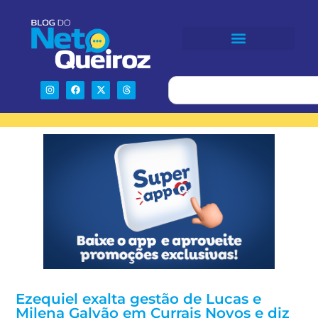
Ezequiel exalta gestão de Lucas e
Milena Galvão em Currais Novos e diz