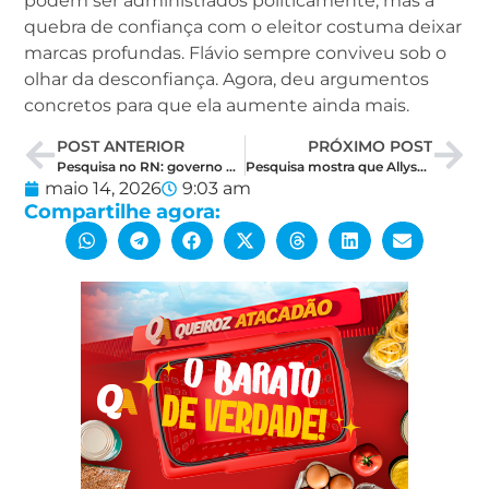
podem ser administrados politicamente, mas a
quebra de confiança com o eleitor costuma deixar
marcas profundas. Flávio sempre conviveu sob o
olhar da desconfiança. Agora, deu argumentos
concretos para que ela aumente ainda mais.
POST ANTERIOR
PRÓXIMO POST
Pesquisa no RN: governo pode se decidir no primeiro turno e disputa ao Senado afunila entre três nomes
Pesquisa mostra que Allyson tem 38,9% dos votos entre os eleitores de Lula, enquanto Cadu tem 12,5%
maio 14, 2026
9:03 am
Compartilhe agora: