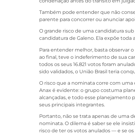
condenação antes do trânsito em julga
Também pode entender que não consegui
parente para concorrer ou anunciar apoi
O grande risco de uma candidatura sub j
candidatura de Galeno. Ela expõe toda a
Para entender melhor, basta observar o
ao final, teve o indeferimento de sua c
todos os seus 16.821 votos foram anulad
sido validados, o União Brasil teria con
O risco que a nominata corre com uma 
Anax é evidente: o grupo costuma plane
alcançadas, e todo esse planejamento p
seus principais integrantes.
Portanto, não se trata apenas de uma d
nominata. O dilema é saber se ele insist
risco de ter os votos anulados — e se os