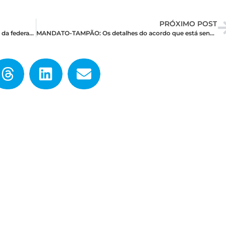
PRÓXIMO POST
João Maia confirma problemas na chapa federal da federação PP–União Brasil e não sabe se Kelps fica
MANDATO-TAMPÃO: Os detalhes do acordo que está sendo negociada entre PT e União progressista