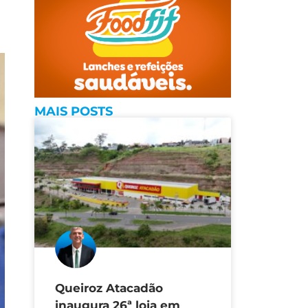
MAIS POSTS
Queiroz Atacadão
inaugura 26ª loja em