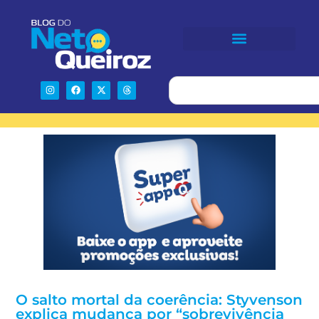
O salto mortal da coerência: Styvenson
explica mudança por “sobrevivência