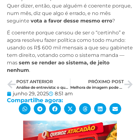
Quer dizer, então, que alguém é coerente porque,
num mês, diz que algo é errado, e no mês
seguinte
vota a favor desse mesmo erro
?
É coerente porque cansou de ser o “certinho” e
agora resolveu fazer política como todo mundo:
usando os R$ 600 mil mensais a que seu gabinete
tem direito, votando como o sistema manda —
mas
sem se render ao sistema, de jeito
nenhum
.
POST ANTERIOR
PRÓXIMO POST
Análise de entrevista: o que Styvenson quis dizer sobre Allyson quando falou “Se ele entrar, eu saio”
Melhora de imagem pode ajudar, mas cenário federal será decisivo para Fátima e Cadu
junho 29, 2025
8:51 am
Compartilhe agora: