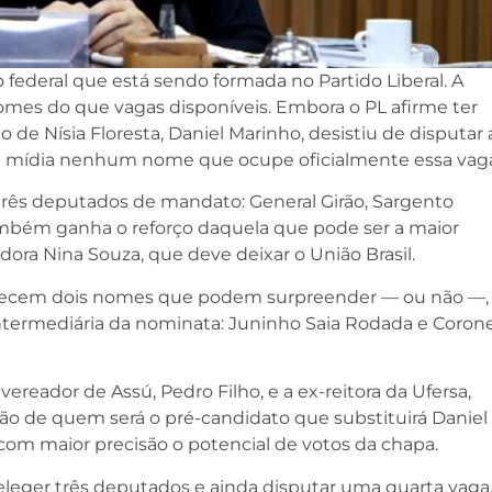
federal que está sendo formada no Partido Liberal. A
mes do que vagas disponíveis. Embora o PL afirme ter
 de Nísia Floresta, Daniel Marinho, desistiu de disputar 
na mídia nenhum nome que ocupe oficialmente essa vag
rês deputados de mandato: General Girão, Sargento
ambém ganha o reforço daquela que pode ser a maior
ora Nina Souza, que deve deixar o União Brasil.
ecem dois nomes que podem surpreender — ou não —,
termediária da nominata: Juninho Saia Rodada e Corone
reador de Assú, Pedro Filho, e a ex-reitora da Ufersa,
ção de quem será o pré-candidato que substituirá Daniel
 com maior precisão o potencial de votos da chapa.
eleger três deputados e ainda disputar uma quarta vaga