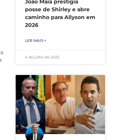
João Maia prestigia
posse de Shirley e abre
caminho para Allyson em
2026
LER MAIS +
ta
4 de julho de 2025
a