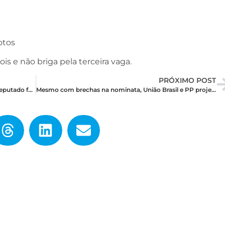
otos
 e não briga pela terceira vaga.
PRÓXIMO POST
PT, PV e PCdoB desenham nominata forte de deputado federal para ultrapassar os 500.000 votos
Mesmo com brechas na nominata, União Brasil e PP projetam quase 500 mil votos para federal