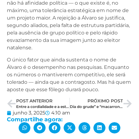
não há afinidade política — o que existe é, no
máximo, uma tolerância estratégica em nome de
um projeto maior. A rejeição a Álvaro se justifica,
segundo aliados, pela falta de estrutura partidária,
pela ausência de grupo político e pelo rápido
esvaziamento da sua imagem junto ao eleitor
natalense.
O único fator que ainda sustenta o nome de
Álvaro é o desempenho nas pesquisas. Enquanto
os números o mantiverem competitivo, ele será
tolerado — ainda que a contragosto. Mas há quem
aposte que esse fôlego durará pouco.
POST ANTERIOR
PRÓXIMO POST
Entre a cordialidade e a estratégia: como Allyson deve lidar com a visita de Bolsonaro
Dia do grude” e “macarronada”: Styvenson abre novo embate com deputados do RN
junho 3, 2025
4:10 am
Compartilhe agora: