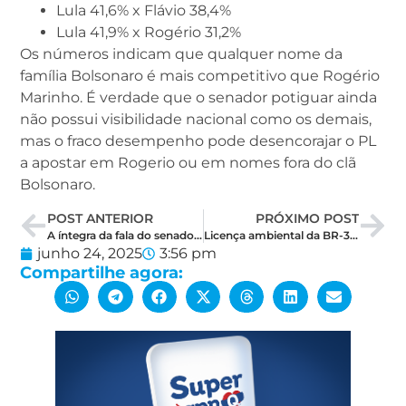
Lula 41,6% x Flávio 38,4%
Lula 41,9% x Rogério 31,2%
Os números indicam que qualquer nome da
família Bolsonaro é mais competitivo que Rogério
Marinho. É verdade que o senador potiguar ainda
não possui visibilidade nacional como os demais,
mas o fraco desempenho pode desencorajar o PL
a apostar em Rogerio ou em nomes fora do clã
Bolsonaro.
POST ANTERIOR
PRÓXIMO POST
A íntegra da fala do senador Styvenson a uma rádio de Natal falando do prefeito de Mossoró
Licença ambiental da BR-304 atrasa e licitação da obra de duplicação segue sem data definida
junho 24, 2025
3:56 pm
Compartilhe agora: