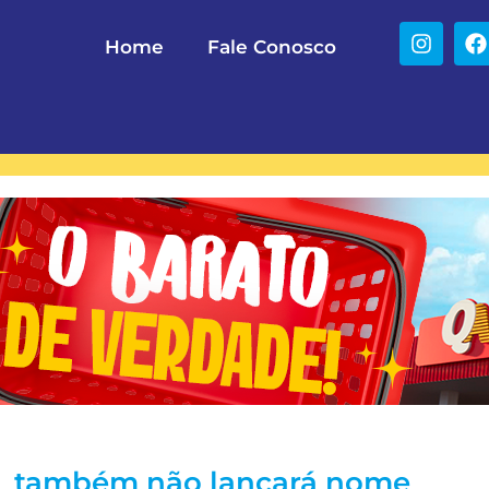
Home
Fale Conosco
 PL também não lançará nome