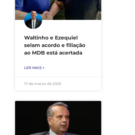
Waltinho e Ezequiel
selam acordo e filiação
ao MDB está acertada
LER MAIS +
17 de março de 2025