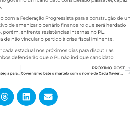
o governo um candidato considerado palatável, capaz
.
to com a Federação Progressista para a construção de u
vo de amenizar o cenário financeiro que será herdado
 porém, enfrenta resistências internas no PL,
 de não vincular o partido à crise fiscal iminente.
cada estadual nos próximos dias para discutir as
 ambos defenderão que o PL não indique candidato.
PRÓXIMO POST
Rota de colisão: Terceira Via se divide sobre estratégia para o mandato-tampão no RN
Governismo bate o martelo com o nome de Cadu Xavier para o mandato-tampão