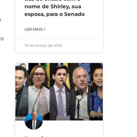
nome de Shirley, sua
esposa, para o Senado
a
LER MAIS +
rá
19 de março de 2025