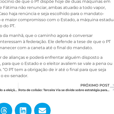
ciocínio de que o PT dispõe hoje de duas máquinas em
Se Fátima não renunciar, ambas atuarão a todo vapor,
so haja renúncia e seja escolhido para o mandato-
o e maior compromisso com o Estado, a máquina estadu
o do PT.
sta da manhã, que o caminho agora é conversar
interessam à federação. Ele defende a tese de que o PT
manecer com a caneta até o final do mandato.
ar de alianças e poderá enfrentar alguém disposto a
, para que o Estado e o eleitor avaliem se vale a pena ou
 “O PT tem a obrigação de ir até o final para que seja
u o ex-senador.
PRÓXIMO POST
Zenaide ameaça reagir contra aliados negociando a eleição indireta com a governadora
Rota de colisão: Terceira Via se divide sobre estratégia para o mandato-tampão no RN