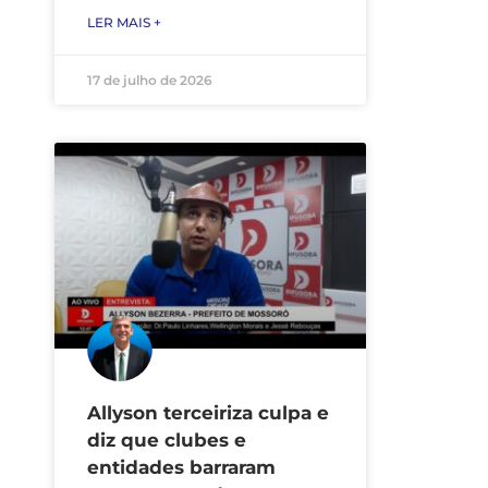
LER MAIS +
17 de julho de 2026
Allyson terceiriza culpa e
diz que clubes e
entidades barraram