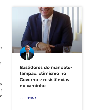
el
o.
a
Bastidores do mandato-
tampão: otimismo no
Governo e resistências
a
no caminho
ia
la
LER MAIS +