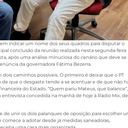
e em indicar um nome dos seus quadros para disputar o
ipal conclusão da reunião realizada nesta segunda-feira
ista, após uma análise minuciosa do cenário que deve se
renúncia da governadora Fátima Bezerra.
 dois caminhos possíveis. O primeiro é deixar que o PT
 de que o desgaste tende a se acentuar e de que não h
o financeira do Estado. “Quem pariu Mateus, que balance”,
 entrevista concedida na manhã de hoje à Rádio Mix, de
e de unir os dois palanques de oposição para escolher 
ue comece a adotar desde já medidas saneadoras,
receba uma casa mais organizada.