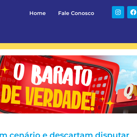
Home
Fale Conosco
am cenário e descartam disputar