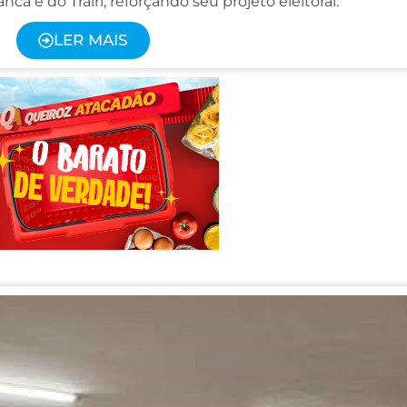
ca e do Trairi, reforçando seu projeto eleitoral.
LER MAIS