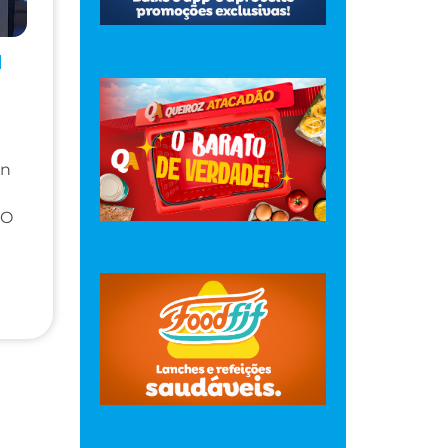
u
on
 O