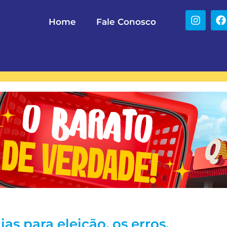
Home
Fale Conosco
as para eleição, os erros,