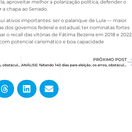
ula, aproveitar melhor a polarização política, defender o
r a chapa ao Senado.
ui ativos importantes: ser o palanque de Lula — maior
as dos governos federal e estadual, ter nominatas fortes
ar o recall das vitórias de Fátima Bezerra em 2018 e 2022
com potencial carismático e boa capacidade
PRÓXIMO POST
ANÁLISE: faltando 140 dias para eleição, os erros, obstáculos e desafios de Álvaro Dias
ANÁLISE: faltando 140 dias para eleição, os erros, obstáculos e desafios de Állyson Bezerra