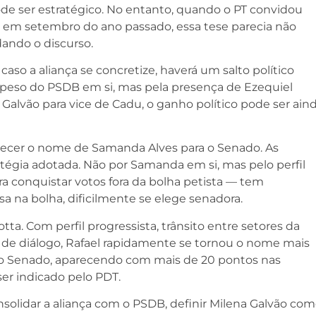
ode ser estratégico. No entanto, quando o PT convidou
 em setembro do ano passado, essa tese parecia não
dando o discurso.
so a aliança se concretize, haverá um salto político
peso do PSDB em si, mas pela presença de Ezequiel
a Galvão para vice de Cadu, o ganho político pode ser ain
talecer o nome de Samanda Alves para o Senado. As
atégia adotada. Não por Samanda em si, mas pelo perfil
ara conquistar votos fora da bolha petista — tem
sa na bolha, dificilmente se elege senadora.
ta. Com perfil progressista, trânsito entre setores da
 de diálogo, Rafael rapidamente se tornou o nome mais
 o Senado, aparecendo com mais de 20 pontos nas
r indicado pelo PDT.
nsolidar a aliança com o PSDB, definir Milena Galvão co