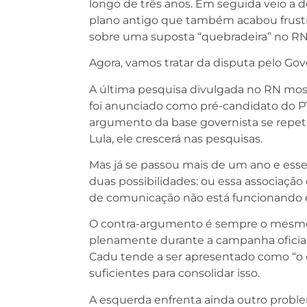
longo de três anos. Em seguida veio a d
plano antigo que também acabou frustr
sobre uma suposta “quebradeira” no RN
Agora, vamos tratar da disputa pelo Go
A última pesquisa divulgada no RN mos
foi anunciado como pré-candidato do P
argumento da base governista se repete
Lula, ele crescerá nas pesquisas.
Mas já se passou mais de um ano e ess
duas possibilidades: ou essa associação 
de comunicação não está funcionando d
O contra-argumento é sempre o mesmo: a
plenamente durante a campanha oficial.
Cadu tende a ser apresentado como “o c
suficientes para consolidar isso.
A esquerda enfrenta ainda outro problem