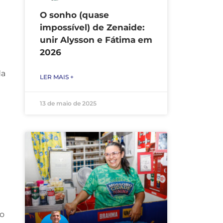
O sonho (quase
impossível) de Zenaide:
unir Alysson e Fátima em
2026
da
LER MAIS +
13 de maio de 2025
mo