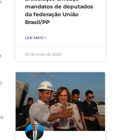
o
mandatos de deputados
da federação União
Brasil/PP
LER MAIS +
25 de maio de 2026
e
o
ão