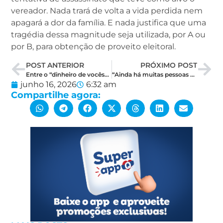
vereador. Nada trará de volta a vida perdida nem
apagará a dor da família. E nada justifica que uma
tragédia dessa magnitude seja utilizada, por A ou
por B, para obtenção de proveito eleitoral.
POST ANTERIOR
PRÓXIMO POST
Entre o “dinheiro de vocês” e o “eu investi”: a contradição no discurso de Styvenson
“Ainda há muitas pessoas que não conhecem minha pré-candidatura ao Senado”, diz Samanda Alves
junho 16, 2026
6:32 am
Compartilhe agora: