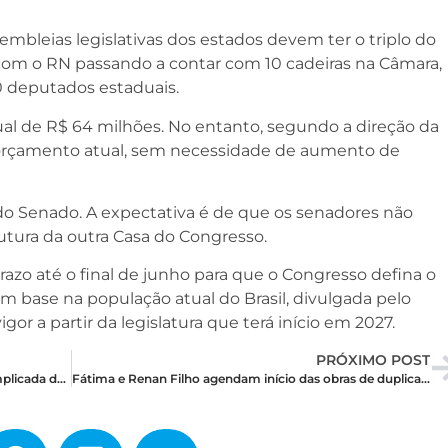
embleias legislativas dos estados devem ter o triplo do
com o RN passando a contar com 10 cadeiras na Câmara,
0 deputados estaduais.
l de R$ 64 milhões. No entanto, segundo a direção da
 orçamento atual, sem necessidade de aumento de
do Senado. A expectativa é de que os senadores não
rutura da outra Casa do Congresso.
azo até o final de junho para que o Congresso defina o
 base na população atual do Brasil, divulgada pelo
r a partir da legislatura que terá início em 2027.
PRÓXIMO POST
Entre troca de farpas e processos: a relação complicada de Allyson e Styvenson
Fátima e Renan Filho agendam início das obras de duplicação da BR-304 para setembro