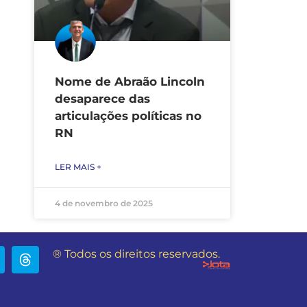
Nome de Abraão Lincoln
desaparece das
articulações políticas no
RN
LER MAIS +
4 de novembro de 2025
® Todos os direitos reservados.