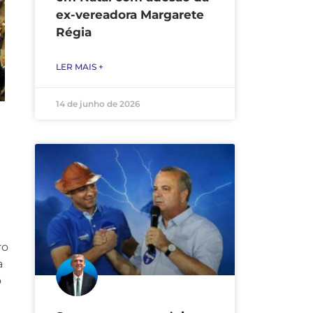
ex-vereadora Margarete
Régia
LER MAIS +
14 de junho de 2026
ro
a
o