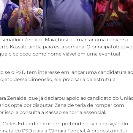
da senadora Zenaide Maia, buscou marcar uma conversa
rto Kassab, ainda para esta semana. O principal objetivo
a que o colocou como nome viável em uma eventual
ab se o PSD tem interesse em lançar uma candidatura a
rojeto dessa dimensão, ele precisaria da estrutura
ara Zenaide, que já declarou apoio ao candidato do Uniã
 Carlos opte por disputar, Zenaide teria de romper com
or isso, a consulta a Kassab se torna essencial.
r, Carlos Eduardo também pretende ouvir a posição do
nata do PSD para a Câmara Federal. A proposta inclui