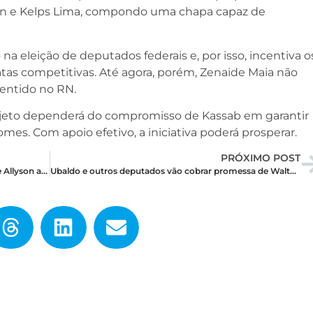
ln e Kelps Lima, compondo uma chapa capaz de
 na eleição de deputados federais e, por isso, incentiva o
tas competitivas. Até agora, porém, Zenaide Maia não
entido no RN.
projeto dependerá do compromisso de Kassab em garantir
omes. Com apoio efetivo, a iniciativa poderá prosperar.
PRÓXIMO POST
Paraná Pesquisas e Agora Sei mostram linhas de Allyson apontando para baixo
Ubaldo e outros deputados vão cobrar promessa de Walter antes de entrarem no MDB