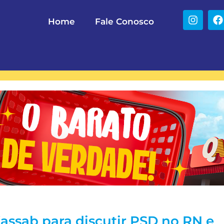
Home
Fale Conosco
assab para discutir PSD no RN e