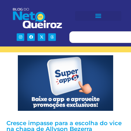
Cresce impasse para a escolha do vice
na chapa de Allyson Bezerra