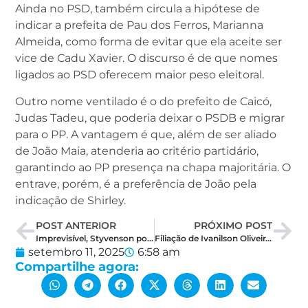
Ainda no PSD, também circula a hipótese de
indicar a prefeita de Pau dos Ferros, Marianna
Almeida, como forma de evitar que ela aceite ser
vice de Cadu Xavier. O discurso é de que nomes
ligados ao PSD oferecem maior peso eleitoral.
Outro nome ventilado é o do prefeito de Caicó,
Judas Tadeu, que poderia deixar o PSDB e migrar
para o PP. A vantagem é que, além de ser aliado
de João Maia, atenderia ao critério partidário,
garantindo ao PP presença na chapa majoritária. O
entrave, porém, é a preferência de João pela
indicação de Shirley.
POST ANTERIOR
PRÓXIMO POST
Imprevisível, Styvenson pode surpreender e ameaça virar a mesa em 2026
Filiação de Ivanilson Oliveira ao MDB aumenta crise entre vereadores da base de Allyson
setembro 11, 2025
6:58 am
Compartilhe agora: