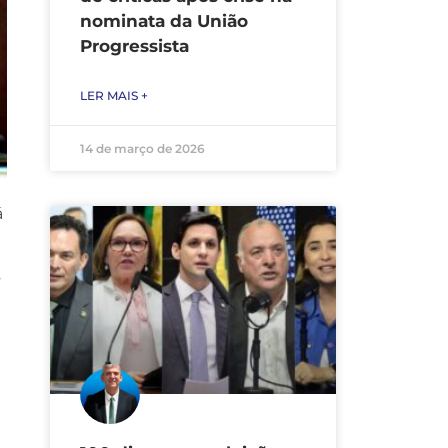
nominata da União
Progressista
LER MAIS +
14 de março de 2026
á
s