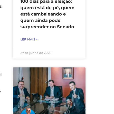
100 dias para a eleição:
z.
quem está de pé, quem
está cambaleando e
quem ainda pode
surpreender no Senado
LER MAIS +
27 de junho de 2026
al
s