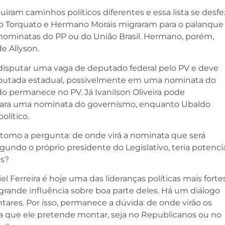
uiram caminhos políticos diferentes e essa lista se desfe
eno Torquato e Hermano Morais migraram para o palanque
 nominatas do PP ou do União Brasil. Hermano, porém,
e Allyson.
isputar uma vaga de deputado federal pelo PV e deve
deputada estadual, possivelmente em uma nominata do
permanece no PV. Já Ivanilson Oliveira pode
 para uma nominata do governismo, enquanto Ubaldo
olítico.
retomo a pergunta: de onde virá a nominata que será
gundo o próprio presidente do Legislativo, teria potenci
is?
l Ferreira é hoje uma das lideranças políticas mais forte
grande influência sobre boa parte deles. Há um diálogo
tares. Por isso, permanece a dúvida: de onde virão os
que ele pretende montar, seja no Republicanos ou no