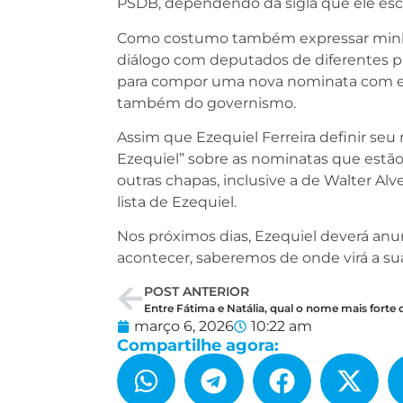
PSDB, dependendo da sigla que ele esc
Como costumo também expressar minha 
diálogo com deputados de diferentes p
para compor uma nova nominata com el
também do governismo.
Assim que Ezequiel Ferreira definir seu
Ezequiel” sobre as nominatas que estã
outras chapas, inclusive a de Walter Al
lista de Ezequiel.
Nos próximos dias, Ezequiel deverá anun
acontecer, saberemos de onde virá a su
POST ANTERIOR
março 6, 2026
10:22 am
Compartilhe agora: