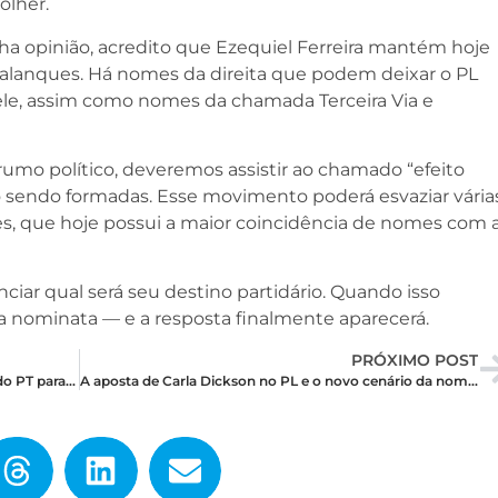
olher.
opinião, acredito que Ezequiel Ferreira mantém hoje
alanques. Há nomes da direita que podem deixar o PL
e, assim como nomes da chamada Terceira Via e
 rumo político, deveremos assistir ao chamado “efeito
o sendo formadas. Esse movimento poderá esvaziar vária
ves, que hoje possui a maior coincidência de nomes com 
ciar qual será seu destino partidário. Quando isso
a nominata — e a resposta finalmente aparecerá.
PRÓXIMO POST
Entre Fátima e Natália, qual o nome mais forte do PT para disputar o Senado em outubro?
A aposta de Carla Dickson no PL e o novo cenário da nominata