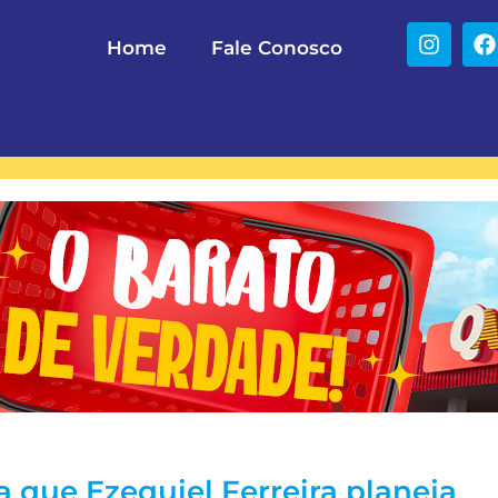
Home
Fale Conosco
 que Ezequiel Ferreira planeja