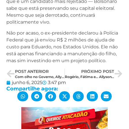
que é um candidato mais rejeitado — Bolsonaro
sabe que está preservando seu capital eleitoral.
Mesmo que seja derrotado, continuará
politicamente vivo.
Não por acaso, o ex-presidente declarou à Polícia
Federal que já enviou R$ 2 milhões de ajuda de
custo para Eduardo, nos Estados Unidos. Ele não
está apenas financiando a manutenção do filho,
mas sim investindo em um projeto político.
POST ANTERIOR
PRÓXIMO POST
Com olho no Governo, Allyson repete tática de campanha de 2024 e prepara terreno
Rogério, Fátima e… Allyson? A repetição de 2002 no Rio Grande do Norte
junho 6, 2025
3:47 pm
Compartilhe agora: