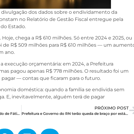
a divulgação dos dados sobre o endividamento da
constam no Relatório de Gestão Fiscal entregue pela
 do Estado.
. Hoje, chega a R$ 610 milhões. Só entre 2024 e 2025, ou
 foi de R$ 509 milhões para R$ 610 milhões — um aument
m ano.
 a execução orçamentária: em 2024, a Prefeitura
mas pagou apenas R$ 778 milhões. O resultado foi um
pagar — contas que ficaram para o futuro.
omia doméstica: quando a família se endivida sem
a. E, inevitavelmente, alguém terá de pagar
PRÓXIMO POST
Novo aeroporto e duplicação da BR-304: o legado de Fátima em Mossoró e região
Prefeitura e Governo do RN terão queda de braço por estádio em Mossoró