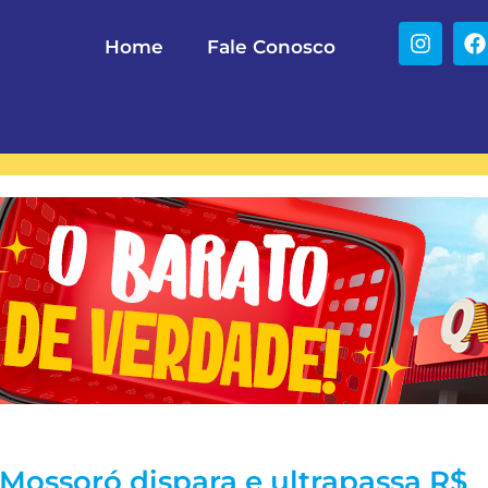
Home
Fale Conosco
 Mossoró dispara e ultrapassa R$