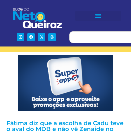
Fátima diz que a escolha de Cadu teve
o aval do MDB e não vê Zenaide no