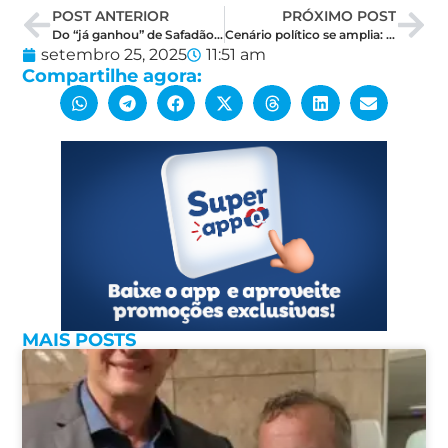
POST ANTERIOR
PRÓXIMO POST
Do “já ganhou” de Safadão que cassou mandato de prefeito ao “meu governador” de Xand Avião em Mossoró
Cenário político se amplia: Rogério de saída e Styvenson e Álvaro entrando no jogo pelo Governo
setembro 25, 2025
11:51 am
Compartilhe agora:
MAIS POSTS