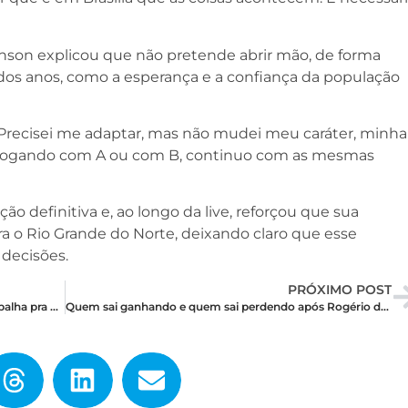
son explicou que não pretende abrir mão, de forma
 dos anos, como a esperança e a confiança da população
 Precisei me adaptar, mas não mudei meu caráter, minha
logando com A ou com B, continuo com as mesmas
o definitiva e, ao longo da live, reforçou que sua
ra o Rio Grande do Norte, deixando claro que esse
 decisões.
PRÓXIMO POST
Rogério Marinho tenta montar chapa ideal e trabalha pra convencer Styvenson a disputar o Governo
Quem sai ganhando e quem sai perdendo após Rogério desistir e Walter romper com Fátima