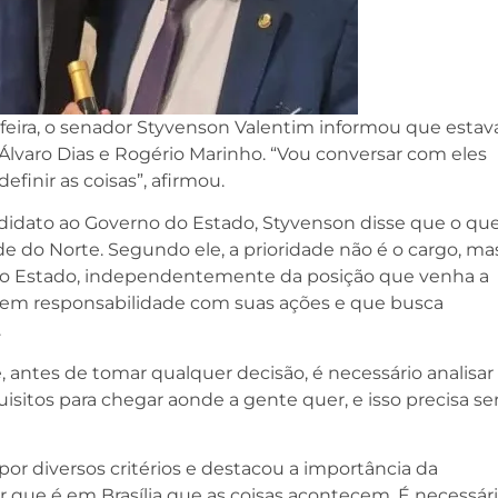
-feira, o senador Styvenson Valentim informou que estav
lvaro Dias e Rogério Marinho. “Vou conversar com eles
efinir as coisas”, afirmou.
andidato ao Governo do Estado, Styvenson disse que o qu
e do Norte. Segundo ele, a prioridade não é o cargo, ma
a o Estado, independentemente da posição que venha a
 tem responsabilidade com suas ações e que busca
.
 antes de tomar qualquer decisão, é necessário analisar
uisitos para chegar aonde a gente quer, e isso precisa se
or diversos critérios e destacou a importância da
er que é em Brasília que as coisas acontecem. É necessár