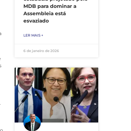
MDB para dominar a
Assembleia está
esvaziado
a
LER MAIS +
6 de janeiro de 2026
e
s
r
io