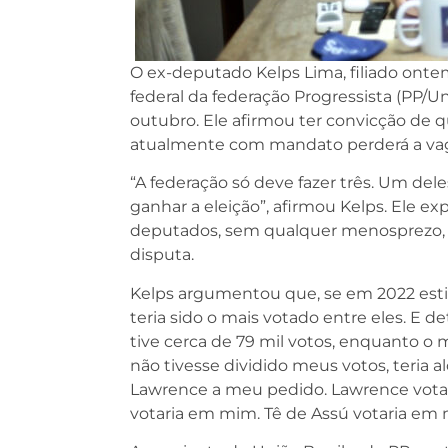
O ex-deputado Kelps Lima, filiado onte
federal da federação Progressista (PP/U
outubro. Ele afirmou ter convicção de q
atualmente com mandato perderá a va
“A federação só deve fazer três. Um del
ganhar a eleição”, afirmou Kelps. Ele ex
deputados, sem qualquer menosprezo, m
disputa.
Kelps argumentou que, se em 2022 est
teria sido o mais votado entre eles. E d
tive cerca de 79 mil votos, enquanto o m
não tivesse dividido meus votos, teria 
Lawrence a meu pedido. Lawrence votar
votaria em mim. Tê de Assú votaria em 