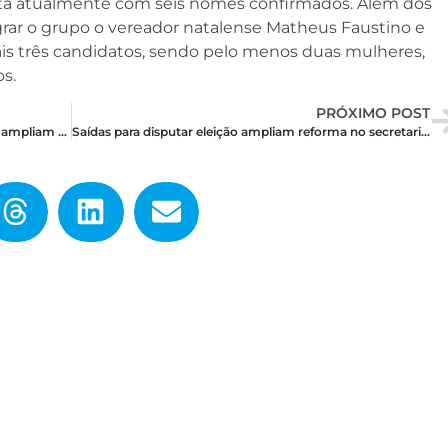
nta atualmente com seis nomes confirmados. Além dos
rar o grupo o vereador natalense Matheus Faustino e
 mais três candidatos, sendo pelo menos duas mulheres,
s.
PRÓXIMO POST
Números divergentes e pesquisas que sumiram ampliam dúvidas no RN
Saídas para disputar eleição ampliam reforma no secretariado de Fátima e mais três devem sair