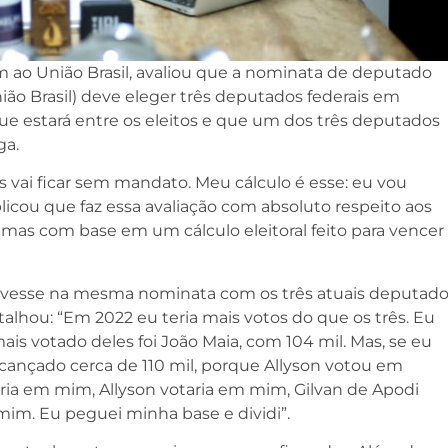
m ao União Brasil, avaliou que a nominata de deputado
nião Brasil) deve eleger três deputados federais em
ue estará entre os eleitos e que um dos três deputados
ga.
es vai ficar sem mandato. Meu cálculo é esse: eu vou
plicou que faz essa avaliação com absoluto respeito aos
as com base em um cálculo eleitoral feito para vencer
ivesse na mesma nominata com os três atuais deputado
etalhou: “Em 2022 eu teria mais votos do que os três. Eu
ais votado deles foi João Maia, com 104 mil. Mas, se eu
alcançado cerca de 110 mil, porque Allyson votou em
ia em mim, Allyson votaria em mim, Gilvan de Apodi
mim. Eu peguei minha base e dividi”.