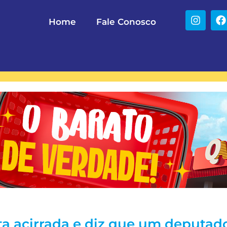
Home
Fale Conosco
ta acirrada e diz que um deputad