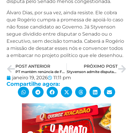
disputa pelo Senado menos congestionada.
Álvaro Dias, por sua vez, ainda resiste. Ele cobra
que Rogério cumpra a promessa de apoiá-lo caso
não fosse candidato ao Governo. Já Styvenson
segue dividido entre disputar o Senado ou o
Executivo, sem decisão tomada. Caberá a Rogério
a missão de desatar esses nós e convencer todos
a embarcar no projeto político que ele desenhou.
POST ANTERIOR
PRÓXIMO POST
PT mantém renúncia de Fátima, mas prepara recuo estratégico se articulação falhar
Styvenson admite disputar o Governo, mas diz que ainda faltam alguns requisitos a serem vistos
janeiro 19, 2026
11:11 pm
Compartilhe agora: