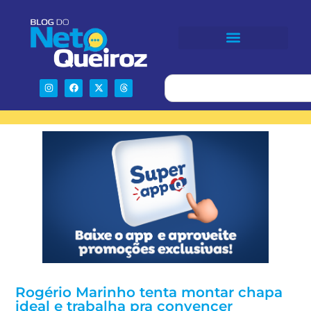
Rogério Marinho tenta montar chapa
ideal e trabalha pra convencer