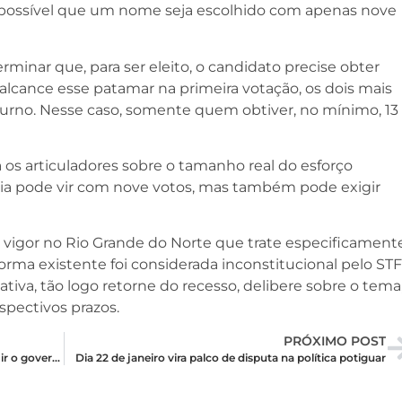
é possível que um nome seja escolhido com apenas nove
erminar que, para ser eleito, o candidato precise obter
lcance esse patamar na primeira votação, os dois mais
rno. Nesse caso, somente quem obtiver, no mínimo, 13
a os articuladores sobre o tamanho real do esforço
ória pode vir com nove votos, mas também pode exigir
igor no Rio Grande do Norte que trate especificament
norma existente foi considerada inconstitucional pelo STF
tiva, tão logo retorne do recesso, delibere sobre o tema
spectivos prazos.
PRÓXIMO POST
É falsa a afirmação de que ninguém quer assumir o governo do Estado
Dia 22 de janeiro vira palco de disputa na política potiguar